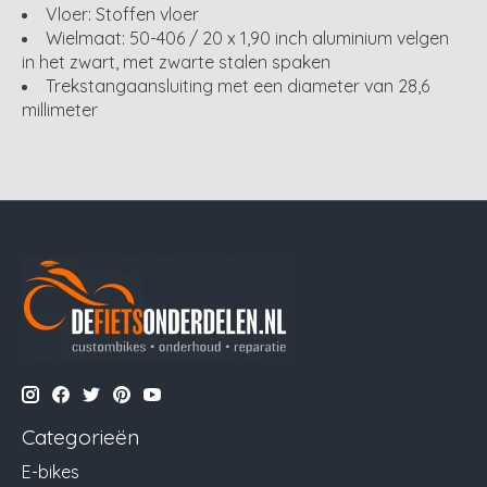
Vloer: Stoffen vloer
Wielmaat: 50-406 / 20 x 1,90 inch aluminium velgen
in het zwart, met zwarte stalen spaken
Trekstangaansluiting met een diameter van 28,6
millimeter
Categorieën
E-bikes