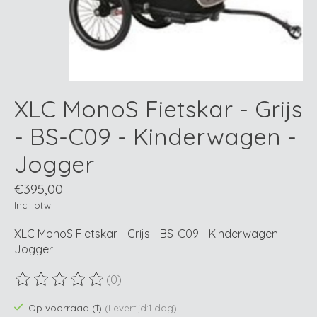
XLC MonoS Fietskar - Grijs
- BS-C09 - Kinderwagen -
Jogger
€395,00
Incl. btw
XLC MonoS Fietskar - Grijs - BS-C09 - Kinderwagen -
Jogger
(0)
De beoordeling van dit product is
0
van de 5
Op voorraad (1)
(Levertijd:1 dag)