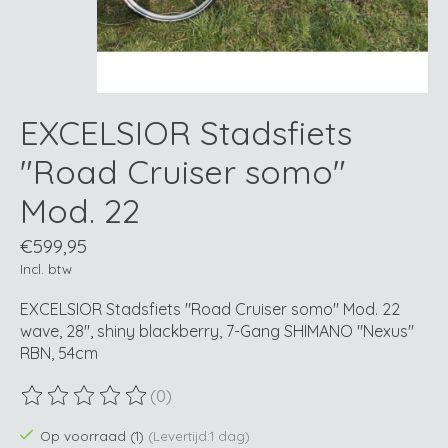
EXCELSIOR Stadsfiets
"Road Cruiser somo"
Mod. 22
€599,95
Incl. btw
EXCELSIOR Stadsfiets "Road Cruiser somo" Mod. 22
wave, 28", shiny blackberry, 7-Gang SHIMANO "Nexus"
RBN, 54cm
(0)
De beoordeling van dit product is
0
van de 5
Op voorraad (1)
(Levertijd:1 dag)