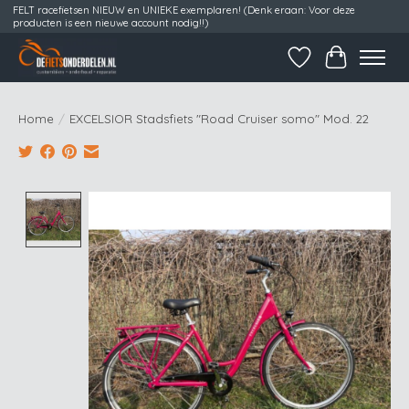
FELT racefietsen NIEUW en UNIEKE exemplaren! (Denk eraan: Voor deze
producten is een nieuwe account nodig!!)
Verlanglijst
Winkelwag
Home
/
EXCELSIOR Stadsfiets "Road Cruiser somo" Mod. 22
Product image slideshow Items