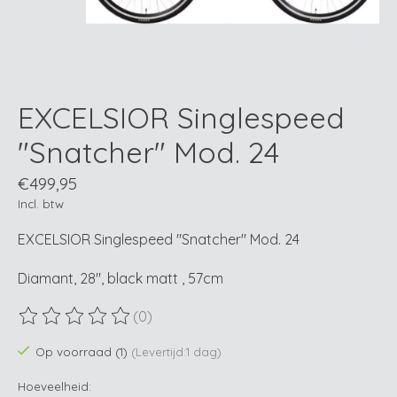
EXCELSIOR Singlespeed
"Snatcher" Mod. 24
€499,95
Incl. btw
EXCELSIOR Singlespeed "Snatcher" Mod. 24
Diamant, 28", black matt , 57cm
(0)
De beoordeling van dit product is
0
van de 5
Op voorraad (1)
(Levertijd:1 dag)
Hoeveelheid: