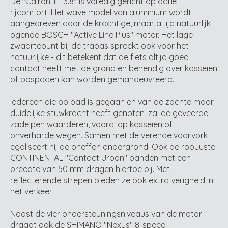
De "Cairon TF 3.8" is volledig gericht op actief
rijcomfort. Het wave model van aluminium wordt
aangedreven door de krachtige, maar altijd natuurlijk
ogende BOSCH "Active Line Plus" motor. Het lage
zwaartepunt bij de trapas spreekt ook voor het
natuurlijke - dit betekent dat de fiets altijd goed
contact heeft met de grond en behendig over kasseien
of bospaden kan worden gemanoeuvreerd.
Iedereen die op pad is gegaan en van de zachte maar
duidelijke stuwkracht heeft genoten, zal de geveerde
zadelpen waarderen, vooral op kasseien of
onverharde wegen. Samen met de verende voorvork
egaliseert hij de oneffen ondergrond. Ook de robuuste
CONTINENTAL "Contact Urban" banden met een
breedte van 50 mm dragen hiertoe bij. Met
reflecterende strepen bieden ze ook extra veiligheid in
het verkeer.
Naast de vier ondersteuningsniveaus van de motor
draagt ook de SHIMANO "Nexus" 8-speed