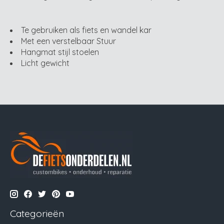
Te gebruiken als fiets en wandel kar
Met een verstelbaar Stuur
Hangmat stijl stoelen
Licht gewicht
Categorieën