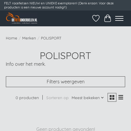
FELT racefietsen NIEUW en UNIEKE exemplaren! (Denk eraan: Voor deze
producten is een nieuwe account nodig!!)
Verlanglijst
Winkelwag
Home
/
Merken
/
POLISPORT
POLISPORT
Info over het merk.
Filters weergeven
0 producten
Sorteren op
Meest bekeken
Geen producten gevonden!