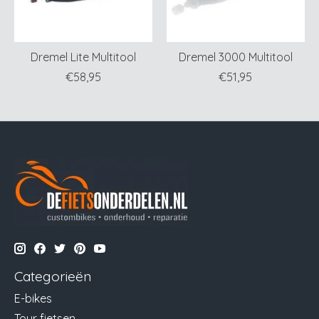
Dremel Lite Multitool
Dremel 3000 Multitool
€58,95
€51,95
Categorieën
E-bikes
Tour fietsen