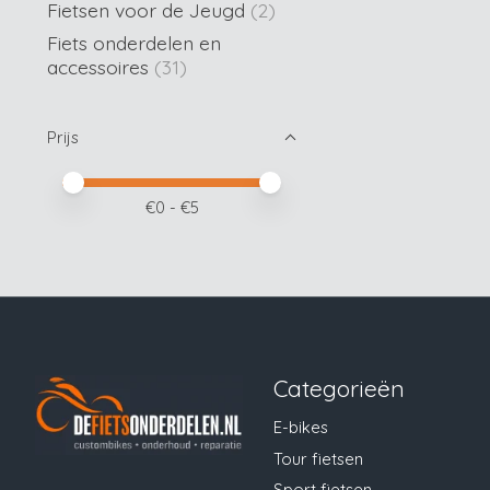
Fietsen voor de Jeugd
(2)
Fiets onderdelen en
accessoires
(31)
Prijs
Minimale prijswaarde
Price maximum value
€
0
- €
5
Categorieën
E-bikes
Tour fietsen
Sport fietsen