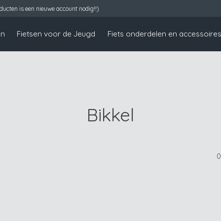
ucten is een nieuwe account nodig!!)
en
Fietsen voor de Jeugd
Fiets onderdelen en accessoire
Bikkel
0