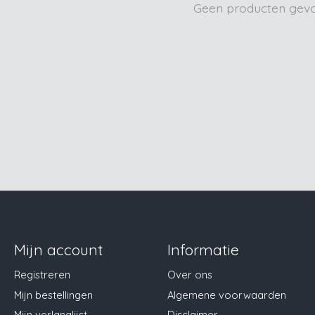
Geen producten gev
Mijn account
Informatie
Registreren
Over ons
Mijn bestellingen
Algemene voorwaarden
Mijn verlanglijst
Disclaimer