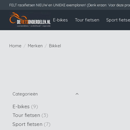
FELT racefietsen NIEUW en UNIEKE exemplaren! (Denk eraan: Voor deze prod
E-bikes
Tour fietsen
Sport fiets
Home
/
Merken
/
Bikkel
Categorieën
E-bikes
(9)
Tour fietsen
(3)
Sport fietsen
(7)