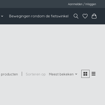
Aanmelden / Inloggen
s
Bewegingen rondom de fietswinkel
 producten
Sorteren op
Meest bekeken